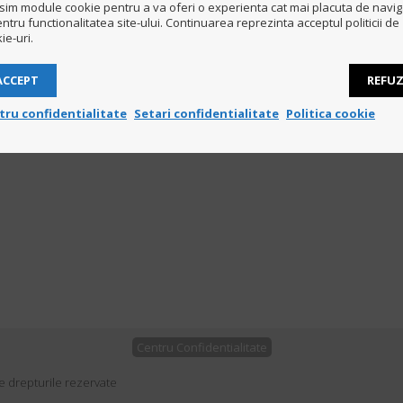
sim module cookie pentru a va oferi o experienta cat mai placuta de navi
entru functionalitatea site-ului. Continuarea reprezinta acceptul politicii de
ie-uri.
alitate si ca datele mele vor fi stocate pentru aceasta solicitare GDPR.
ACCEPT
REFU
tru confidentialitate
Setari confidentialitate
Politica cookie
Centru Confidentialitate
e drepturile rezervate