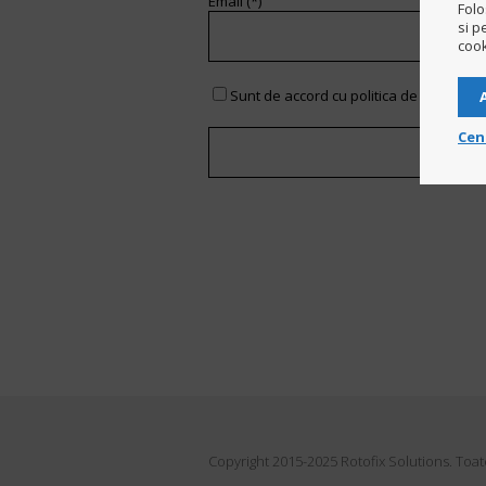
Email (*)
Folo
si p
cook
Sunt de accord cu politica de confidenti
Cen
Copyright 2015-2025 Rotofix Solutions. Toat