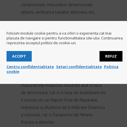
componente, masuratori dimensionale
arbore, verificarea batailor arborelui, etc.
In timpul reparatiilor utilajului in atelierul
Folosim module cookie pentru a va oferi o experienta cat mai
nostru, echipa dumneavoastra este invitata sa
placuta de navigare si pentru functionalitatea site-ului. Continuarea
participe la toate lucrarile de inspectie
reprezinta acceptul politicii de cookie-uri.
prevazute in Planul de Inspectie si Testare (pe
care il punem la dispozitie la fiecare
ACCEPT
REFUZ
comanda).
Centru confidentialitate
Setari confidentialitate
Politica
cookie
Dupa repararea echipamentului, toate
masuratorile inspectiei rezultate atat in faza
de demontare, cat si in faza de asamblare vor
fi incluse intr-un Raport Final de Reparatie,
impreuna cu Buletinul de Echilibrare Dinamica
a rotorului, cat si Pasaportul de Aliniere
Precisa a arborilor.