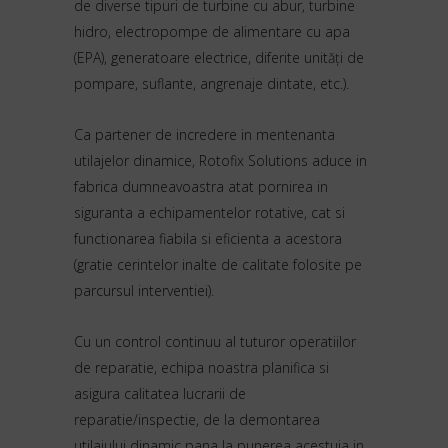
de diverse tipuri de turbine cu abur, turbine
hidro, electropompe de alimentare cu apa
(EPA), generatoare electrice, diferite unități de
pompare, suflante, angrenaje dintate, etc.).
Ca partener de incredere in mentenanta
utilajelor dinamice, Rotofix Solutions aduce in
fabrica dumneavoastra atat pornirea in
siguranta a echipamentelor rotative, cat si
functionarea fiabila si eficienta a acestora
(gratie cerintelor inalte de calitate folosite pe
parcursul interventiei).
Cu un control continuu al tuturor operatiilor
de reparatie, echipa noastra planifica si
asigura calitatea lucrarii de
reparatie/inspectie, de la demontarea
utilajului dinamic pana la punerea acestuia in