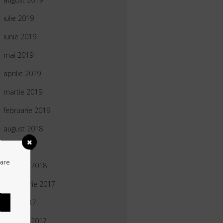
iulie 2019
iunie 2019
mai 2019
aprilie 2019
martie 2019
februarie 2019
august 2018
mai 2018
gare
ianuarie 2018
octombrie 2017
iunie 2017
Z
ianuarie 2017