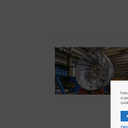
Folo
si p
cook
Cen