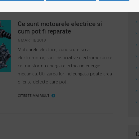
Ce sunt motoarele electrice si
cum pot fi reparate
6 MARTIE 2019
Motoarele electrice, cunoscute si ca
electromotor, sunt dispozitive electromecanice
ce transforma energia electrica in energie
mecanica. Utilizarea lor indleungata poate crea
diferite defecte care pot…
CITESTE MAI MULT
C